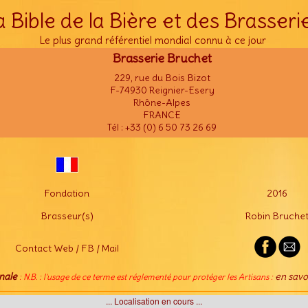
a Bible de la Bière et des Brasseri
Le plus grand référentiel mondial connu à ce jour
Brasserie Bruchet
229, rue du Bois Bizot
F-74930 Reignier-Esery
Rhône-Alpes
FRANCE
Tél : +33 (0) 6 50 73 26 69
Fondation
2016
Brasseur(s)
Robin Bruche
Contact Web / FB / Mail
nale
en savo
: N.B. : l'usage de ce terme est réglementé pour protéger les Artisans :
... Localisation en cours ...