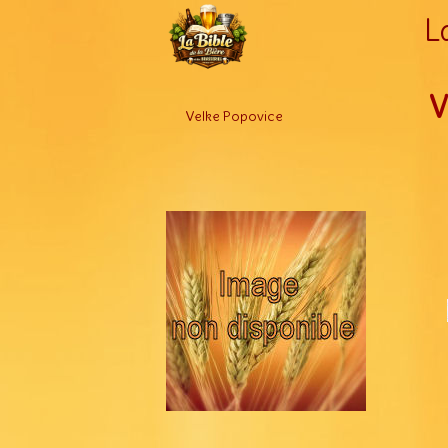
L
V
Velke Popovice