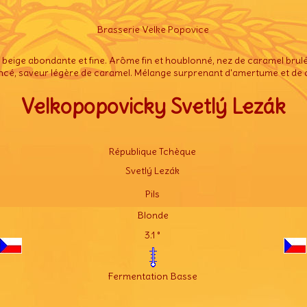
Brasserie Velke Popovice
beige abondante et fine. Arôme fin et houblonné, nez de caramel brulé e
ncé, saveur légère de caramel. Mélange surprenant d'amertume et de 
Velkopopovicky Svetlý Lezák
République Tchèque
Svetlý Lezák
Pils
Blonde
3.1 °
Fermentation Basse