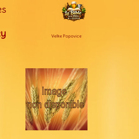
es
ky
Velke Popovice